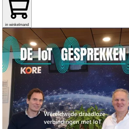
in winkelmand