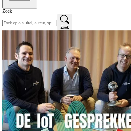
Zoek
Zoek