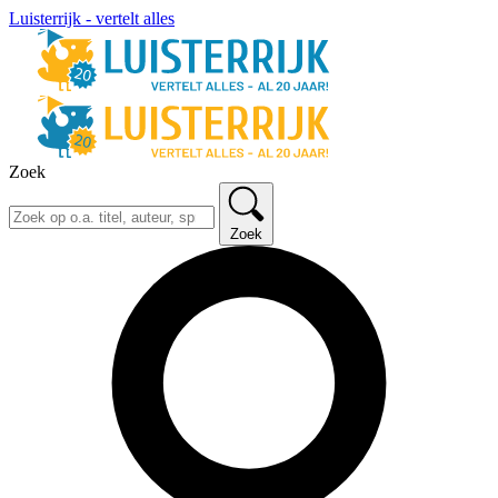
Luisterrijk - vertelt alles
Zoek
Zoek