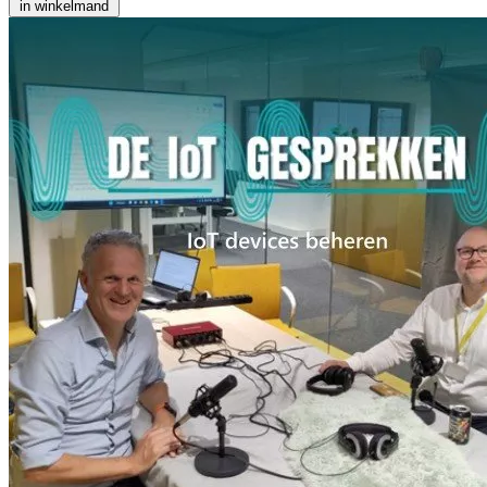
in winkelmand