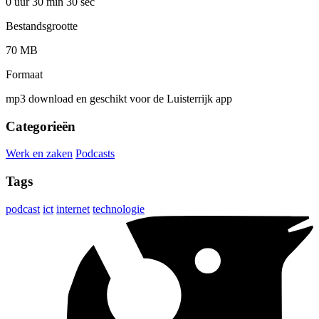
0 uur 30 min
30 sec
Bestandsgrootte
70 MB
Formaat
mp3 download en geschikt voor de Luisterrijk app
Categorieën
Werk en zaken
Podcasts
Tags
podcast
ict
internet
technologie