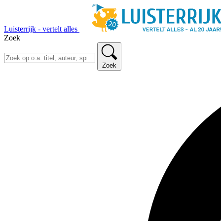
Luisterrijk - vertelt alles
Zoek
Zoek