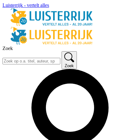
Luisterrijk - vertelt alles
Zoek
Zoek