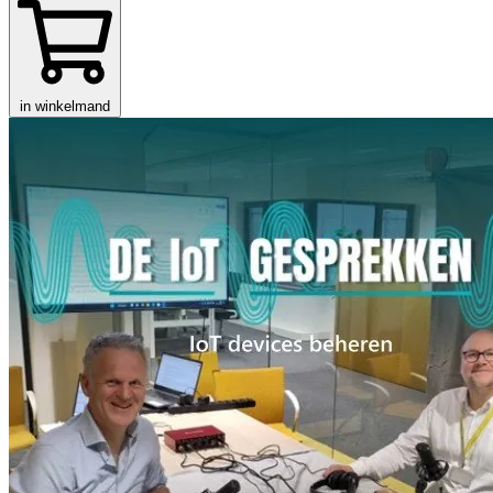
in winkelmand