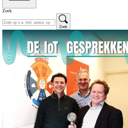
Zoek
Zoek