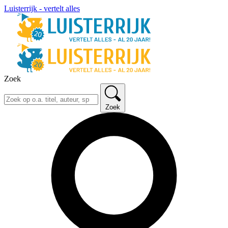
Luisterrijk - vertelt alles
Zoek
Zoek