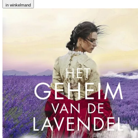
in winkelmand