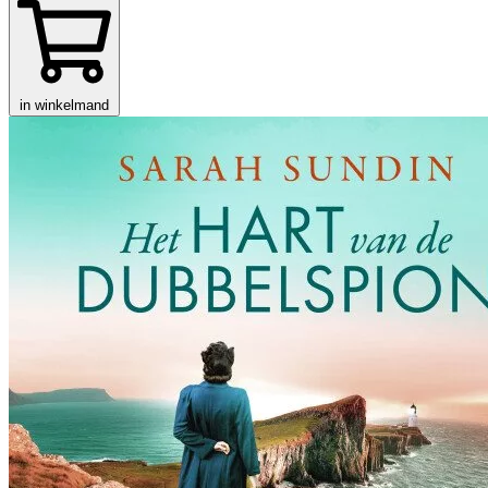
in winkelmand