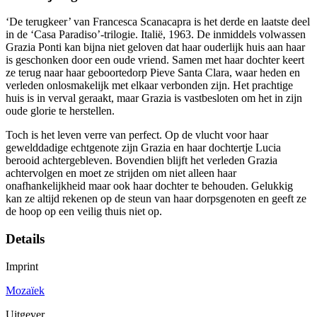
‘De terugkeer’ van Francesca Scanacapra is het derde en laatste deel
in de ‘Casa Paradiso’-trilogie. Italië, 1963. De inmiddels volwassen
Grazia Ponti kan bijna niet geloven dat haar ouderlijk huis aan haar
is geschonken door een oude vriend. Samen met haar dochter keert
ze terug naar haar geboortedorp Pieve Santa Clara, waar heden en
verleden onlosmakelijk met elkaar verbonden zijn. Het prachtige
huis is in verval geraakt, maar Grazia is vastbesloten om het in zijn
oude glorie te herstellen.
Toch is het leven verre van perfect. Op de vlucht voor haar
gewelddadige echtgenote zijn Grazia en haar dochtertje Lucia
berooid achtergebleven. Bovendien blijft het verleden Grazia
achtervolgen en moet ze strijden om niet alleen haar
onafhankelijkheid maar ook haar dochter te behouden. Gelukkig
kan ze altijd rekenen op de steun van haar dorpsgenoten en geeft ze
de hoop op een veilig thuis niet op.
Details
Imprint
Mozaïek
Uitgever