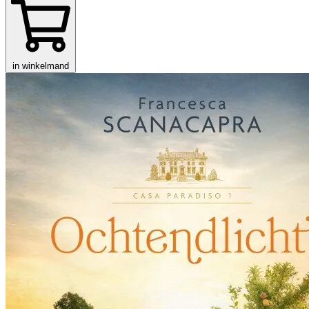
in winkelmand