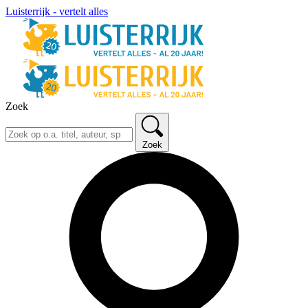
Luisterrijk - vertelt alles
Zoek
Zoek