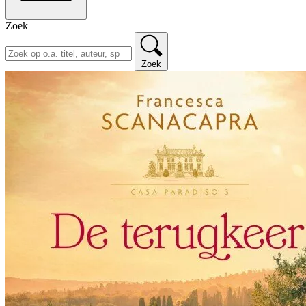
Zoek
Zoek