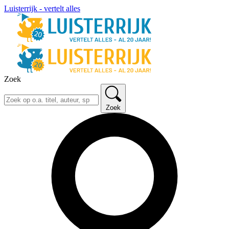
Luisterrijk - vertelt alles
Zoek
Zoek