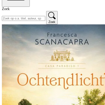
Zoek
Zoek