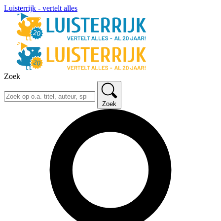
Luisterrijk - vertelt alles
Zoek
Zoek