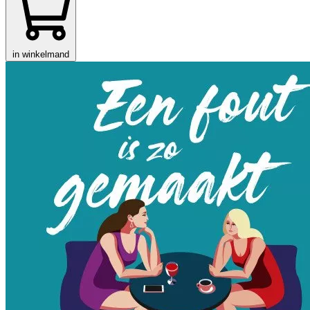
in winkelmand