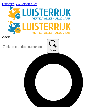
Luisterrijk - vertelt alles
Zoek
Zoek