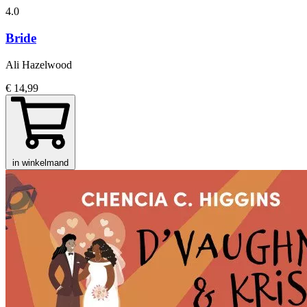
4.0
Bride
Ali Hazelwood
€ 14,99
in winkelmand