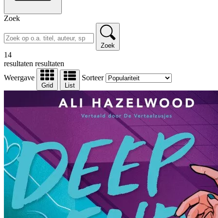
Zoek
Zoek
14
resultaten
resultaten
Weergave
Sorteer
Grid
List