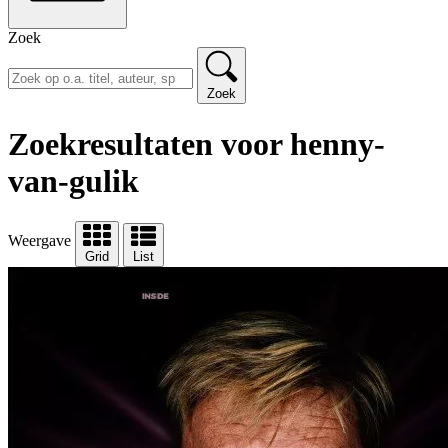
Zoek
Zoek
Zoekresultaten voor henny-
van-gulik
Weergave
Grid
List