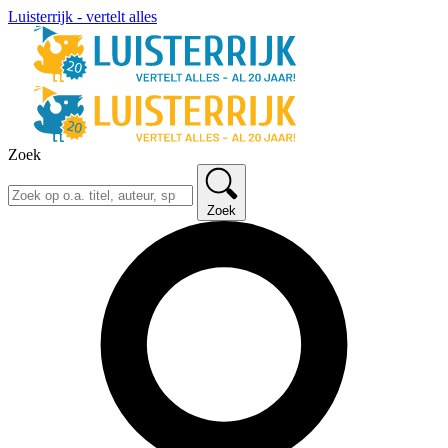
Luisterrijk - vertelt alles
Zoek
Zoek