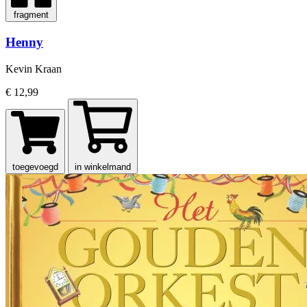
fragment
Henny
Kevin Kraan
€ 12,99
toegevoegd
in winkelmand