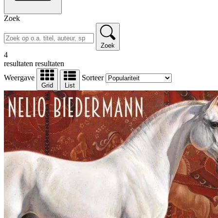
Zoek
Zoek
4
resultaten
resultaten
Weergave
Sorteer
Grid
List