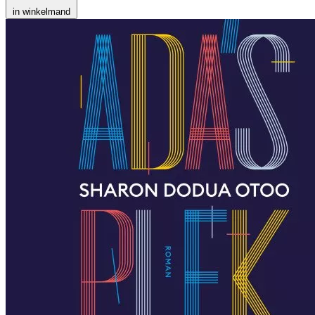
in winkelmand