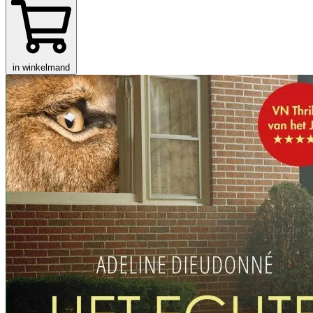
in winkelmand