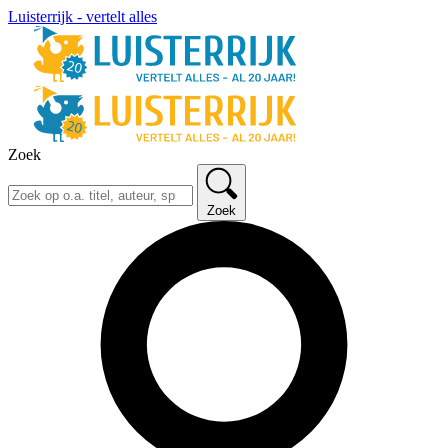
Luisterrijk - vertelt alles
Zoek
Zoek