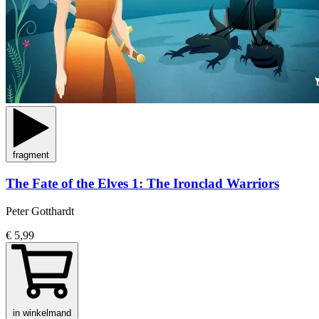
fragment
The Fate of the Elves 1: The Ironclad Warriors
Peter Gotthardt
€ 5,99
in winkelmand