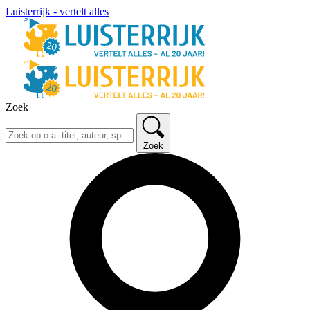
Luisterrijk - vertelt alles
Zoek
Zoek