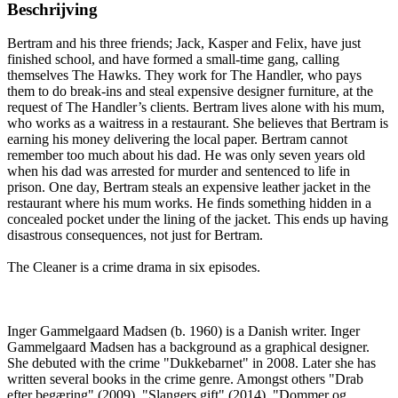
Beschrijving
Bertram and his three friends; Jack, Kasper and Felix, have just
finished school, and have formed a small-time gang, calling
themselves The Hawks. They work for The Handler, who pays
them to do break-ins and steal expensive designer furniture, at the
request of The Handler’s clients. Bertram lives alone with his mum,
who works as a waitress in a restaurant. She believes that Bertram is
earning his money delivering the local paper. Bertram cannot
remember too much about his dad. He was only seven years old
when his dad was arrested for murder and sentenced to life in
prison. One day, Bertram steals an expensive leather jacket in the
restaurant where his mum works. He finds something hidden in a
concealed pocket under the lining of the jacket. This ends up having
disastrous consequences, not just for Bertram.
The Cleaner is a crime drama in six episodes.
Inger Gammelgaard Madsen (b. 1960) is a Danish writer. Inger
Gammelgaard Madsen has a background as a graphical designer.
She debuted with the crime "Dukkebarnet" in 2008. Later she has
written several books in the crime genre. Amongst others "Drab
efter begæring" (2009), "Slangers gift" (2014), "Dommer og