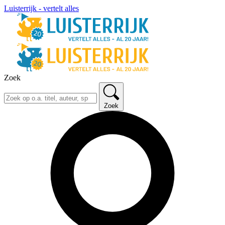
Luisterrijk - vertelt alles
Zoek
Zoek