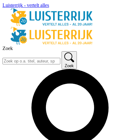
Luisterrijk - vertelt alles
Zoek
Zoek