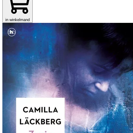
in winkelmand