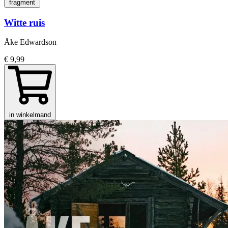
fragment
Witte ruis
Åke Edwardson
€ 9,99
in winkelmand