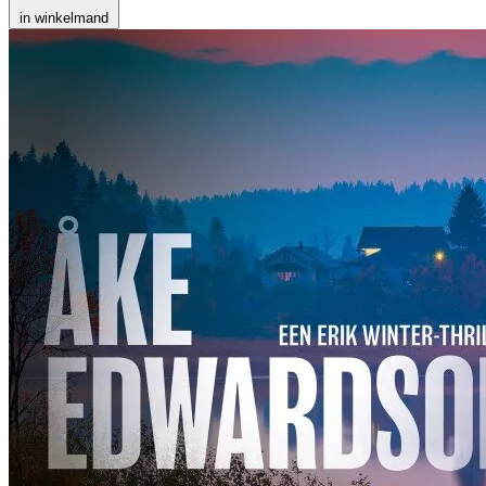
in winkelmand