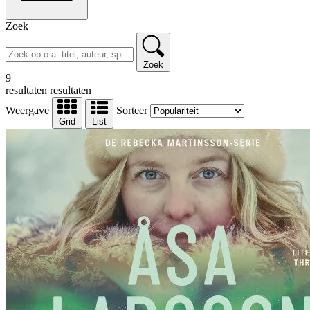
Zoek
Zoek
9
resultaten
resultaten
Weergave
Sorteer
Grid
List