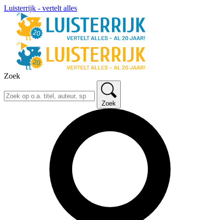
Luisterrijk - vertelt alles
Zoek
Zoek