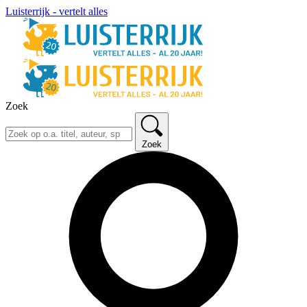
Luisterrijk - vertelt alles
Zoek
Zoek