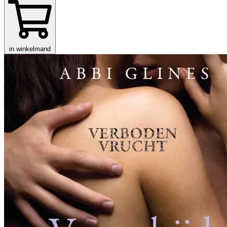
in winkelmand