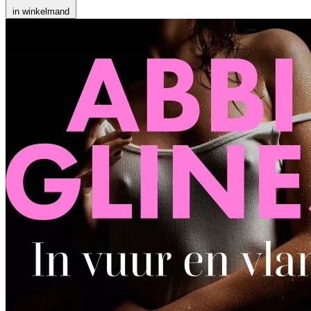
in winkelmand