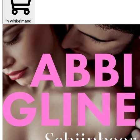
in winkelmand