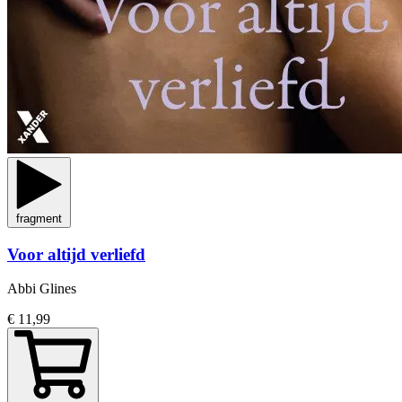
fragment
Voor altijd verliefd
Abbi Glines
€ 11,99