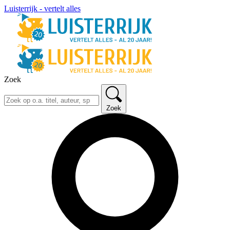
Luisterrijk - vertelt alles
Zoek
Zoek