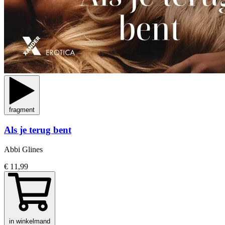
fragment
Als je terug bent
Abbi Glines
€ 11,99
in winkelmand