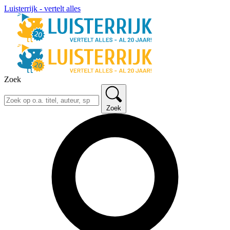
Luisterrijk - vertelt alles
Zoek
Zoek