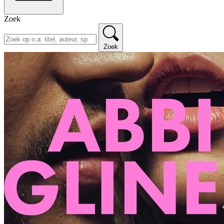
Zoek
Zoek