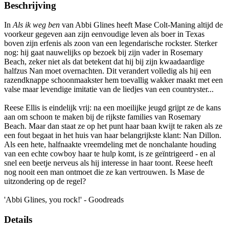
Beschrijving
In
Als ik weg ben
van Abbi Glines heeft Mase Colt-Maning altijd de
voorkeur gegeven aan zijn eenvoudige leven als boer in Texas
boven zijn erfenis als zoon van een legendarische rockster. Sterker
nog: hij gaat nauwelijks op bezoek bij zijn vader in Rosemary
Beach, zeker niet als dat betekent dat hij bij zijn kwaadaardige
halfzus Nan moet overnachten. Dit verandert volledig als hij een
razendknappe schoonmaakster hem toevallig wakker maakt met een
valse maar levendige imitatie van de liedjes van een countryster...
Reese Ellis is eindelijk vrij: na een moeilijke jeugd grijpt ze de kans
aan om schoon te maken bij de rijkste families van Rosemary
Beach. Maar dan staat ze op het punt haar baan kwijt te raken als ze
een fout begaat in het huis van haar belangrijkste klant: Nan Dillon.
Als een hete, halfnaakte vreemdeling met de nonchalante houding
van een echte cowboy haar te hulp komt, is ze geïntrigeerd - en al
snel een beetje nerveus als hij interesse in haar toont. Reese heeft
nog nooit een man ontmoet die ze kan vertrouwen. Is Mase de
uitzondering op de regel?
'Abbi Glines, you rock!' - Goodreads
Details