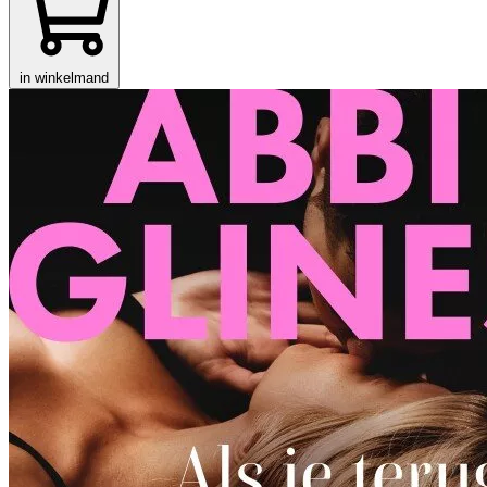
in winkelmand