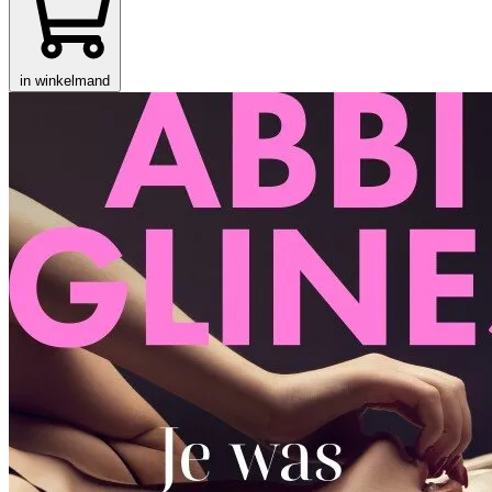
in winkelmand