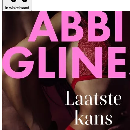
in winkelmand