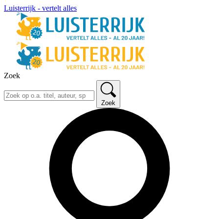
Luisterrijk - vertelt alles
Zoek
Zoek