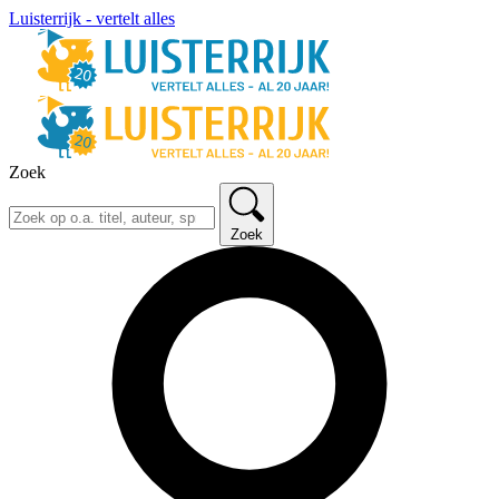
Luisterrijk - vertelt alles
Zoek
Zoek