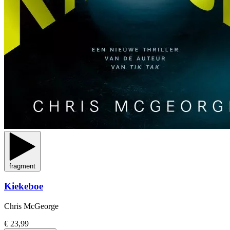
fragment
Kiekeboe
Chris McGeorge
€ 23,99