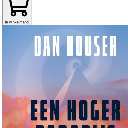
in winkelmand