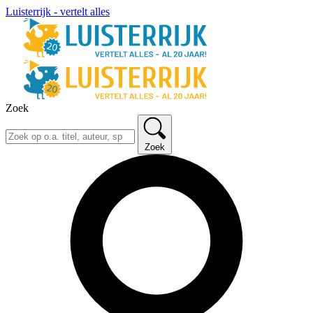
Luisterrijk - vertelt alles
Zoek
Zoek