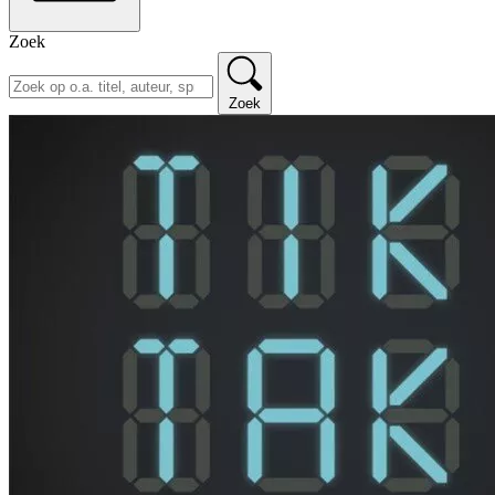
Zoek
Zoek