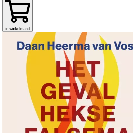
in winkelmand