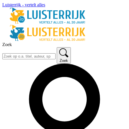
Luisterrijk - vertelt alles
Zoek
Zoek