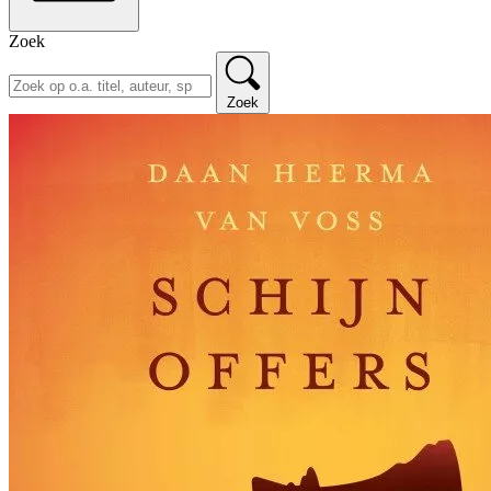
Zoek
Zoek