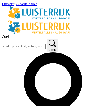
Luisterrijk - vertelt alles
Zoek
Zoek