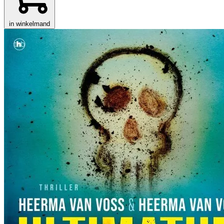
in winkelmand