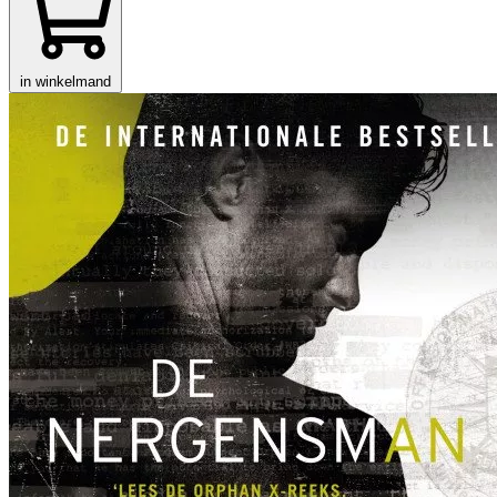
in winkelmand