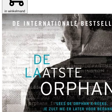
in winkelmand