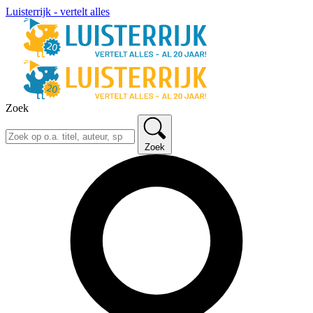
Luisterrijk - vertelt alles
Zoek
Zoek