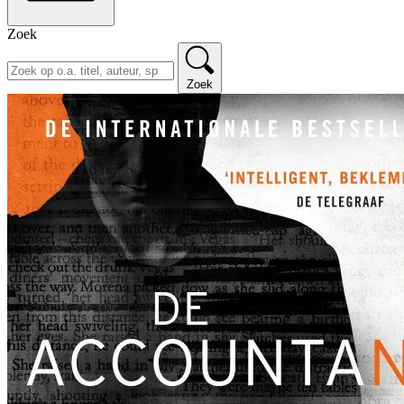
Zoek
Zoek