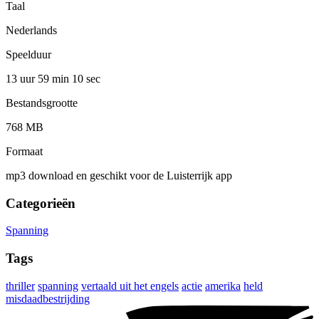
Taal
Nederlands
Speelduur
13 uur 59 min
10 sec
Bestandsgrootte
768 MB
Formaat
mp3 download en geschikt voor de Luisterrijk app
Categorieën
Spanning
Tags
thriller
spanning
vertaald uit het engels
actie
amerika
held
misdaadbestrijding