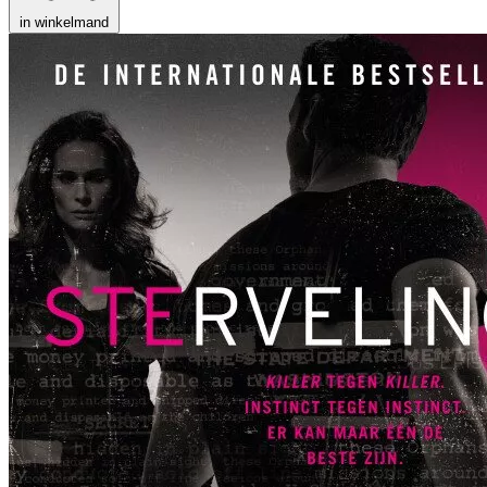
in winkelmand