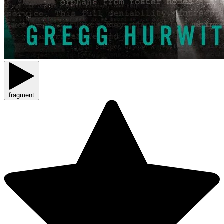
fragment