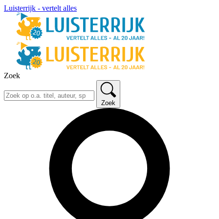
Luisterrijk - vertelt alles
Zoek
Zoek