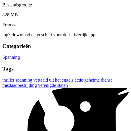
Bestandsgrootte
828 MB
Formaat
mp3 download en geschikt voor de Luisterrijk app
Categorieën
Spanning
Tags
thriller
spanning
vertaald uit het engels
actie
geheime dienst
misdaadbestrijding
verenigde staten