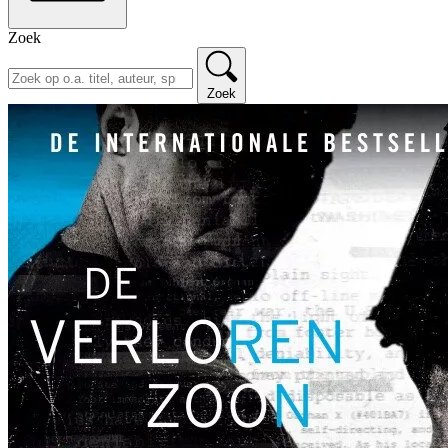
Zoek
Zoek