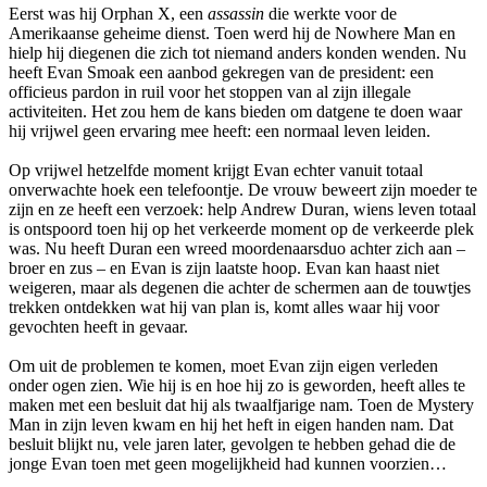
Eerst was hij Orphan X, een
assassin
die werkte voor de
Amerikaanse geheime dienst. Toen werd hij de Nowhere Man en
hielp hij diegenen die zich tot niemand anders konden wenden. Nu
heeft Evan Smoak een aanbod gekregen van de president: een
officieus pardon in ruil voor het stoppen van al zijn illegale
activiteiten. Het zou hem de kans bieden om datgene te doen waar
hij vrijwel geen ervaring mee heeft: een normaal leven leiden.
Op vrijwel hetzelfde moment krijgt Evan echter vanuit totaal
onverwachte hoek een telefoontje. De vrouw beweert zijn moeder te
zijn en ze heeft een verzoek: help Andrew Duran, wiens leven totaal
is ontspoord toen hij op het verkeerde moment op de verkeerde plek
was. Nu heeft Duran een wreed moordenaarsduo achter zich aan –
broer en zus – en Evan is zijn laatste hoop. Evan kan haast niet
weigeren, maar als degenen die achter de schermen aan de touwtjes
trekken ontdekken wat hij van plan is, komt alles waar hij voor
gevochten heeft in gevaar.
Om uit de problemen te komen, moet Evan zijn eigen verleden
onder ogen zien. Wie hij is en hoe hij zo is geworden, heeft alles te
maken met een besluit dat hij als twaalfjarige nam. Toen de Mystery
Man in zijn leven kwam en hij het heft in eigen handen nam. Dat
besluit blijkt nu, vele jaren later, gevolgen te hebben gehad die de
jonge Evan toen met geen mogelijkheid had kunnen voorzien…