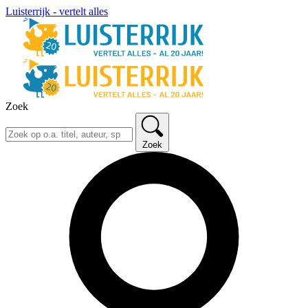
Luisterrijk - vertelt alles
Zoek
Zoek