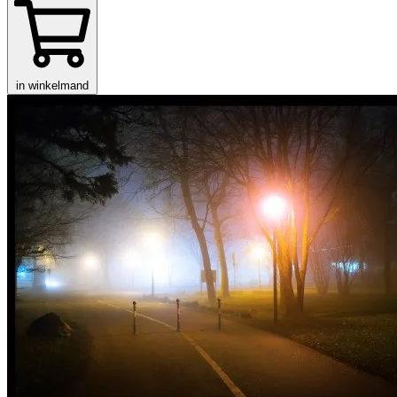
in winkelmand