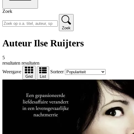
Zoek
Zoek
Auteur Ilse Ruijters
5
resultaten
resultaten
Weergave
Sorteer
Grid
List