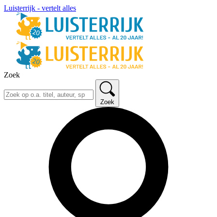
Luisterrijk - vertelt alles
Zoek
Zoek