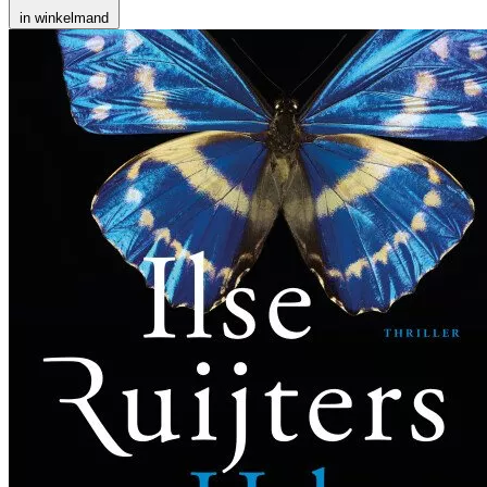
in winkelmand