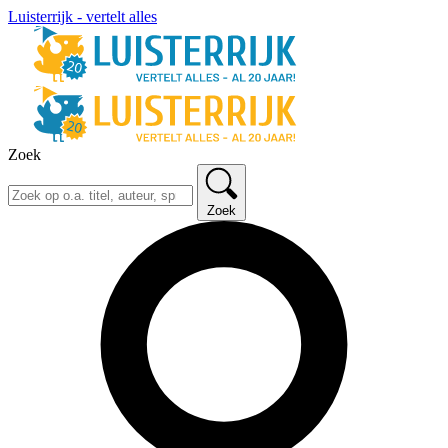
Luisterrijk - vertelt alles
Zoek
Zoek