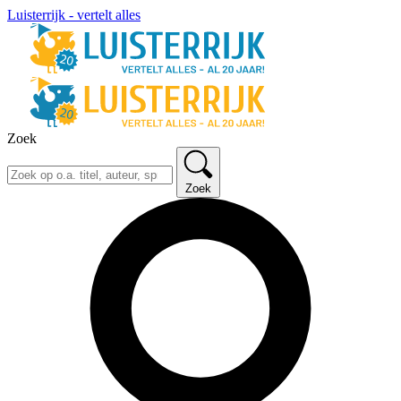
Luisterrijk - vertelt alles
Zoek
Zoek