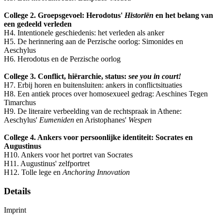
College 2. Groepsgevoel: Herodotus'
Historiën
en het belang van
een gedeeld verleden
H4. Intentionele geschiedenis: het verleden als anker
H5. De herinnering aan de Perzische oorlog: Simonides en
Aeschylus
H6. Herodotus en de Perzische oorlog
College 3. Conflict, hiërarchie, status:
see you in court!
H7. Erbij horen en buitensluiten: ankers in conflictsituaties
H8. Een antiek proces over homosexueel gedrag: Aeschines Tegen
Timarchus
H9. De literaire verbeelding van de rechtspraak in Athene:
Aeschylus'
Eumeniden
en Aristophanes'
Wespen
College 4. Ankers voor persoonlijke identiteit: Socrates en
Augustinus
H10. Ankers voor het portret van Socrates
H11. Augustinus' zelfportret
H12. Tolle lege en
Anchoring Innovation
Details
Imprint