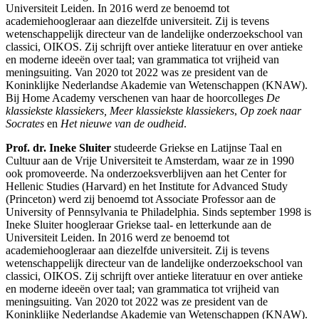
Universiteit Leiden. In 2016 werd ze benoemd tot
academiehoogleraar aan diezelfde universiteit. Zij is tevens
wetenschappelijk directeur van de landelijke onderzoekschool van
classici, OIKOS. Zij schrijft over antieke literatuur en over antieke
en moderne ideeën over taal; van grammatica tot vrijheid van
meningsuiting. Van 2020 tot 2022 was ze president van de
Koninklijke Nederlandse Akademie van Wetenschappen (KNAW).
Bij Home Academy verschenen van haar de hoorcolleges
De
klassiekste klassiekers, Meer klassiekste klassiekers
,
Op zoek naar
Socrates
en
Het nieuwe van de oudheid
.
Prof. dr. Ineke Sluiter
studeerde Griekse en Latijnse Taal en
Cultuur aan de Vrije Universiteit te Amsterdam, waar ze in 1990
ook promoveerde. Na onderzoeksverblijven aan het Center for
Hellenic Studies (Harvard) en het Institute for Advanced Study
(Princeton) werd zij benoemd tot Associate Professor aan de
University of Pennsylvania te Philadelphia. Sinds september 1998 is
Ineke Sluiter hoogleraar Griekse taal- en letterkunde aan de
Universiteit Leiden. In 2016 werd ze benoemd tot
academiehoogleraar aan diezelfde universiteit. Zij is tevens
wetenschappelijk directeur van de landelijke onderzoekschool van
classici, OIKOS. Zij schrijft over antieke literatuur en over antieke
en moderne ideeën over taal; van grammatica tot vrijheid van
meningsuiting. Van 2020 tot 2022 was ze president van de
Koninklijke Nederlandse Akademie van Wetenschappen (KNAW).