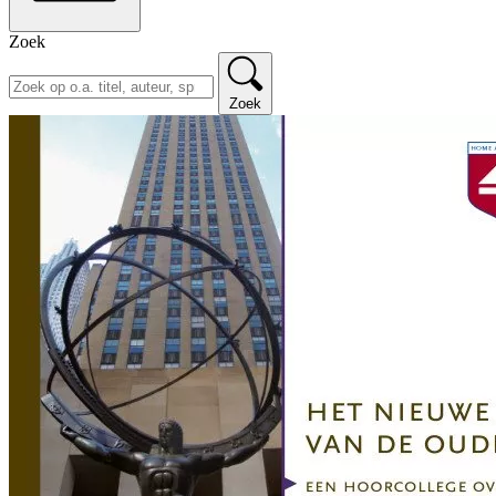
Zoek
Zoek