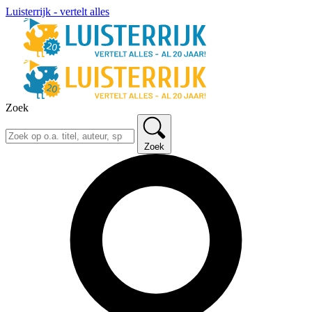
Luisterrijk - vertelt alles
Zoek
Zoek