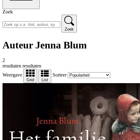
Zoek
Zoek
Auteur Jenna Blum
2
resultaten
resultaten
Weergave
Sorteer
Grid
List