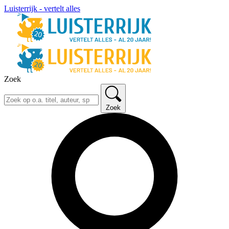
Luisterrijk - vertelt alles
Zoek
Zoek