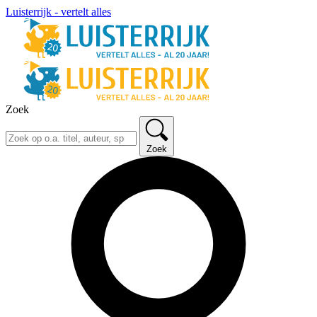
Luisterrijk - vertelt alles
Zoek
Zoek