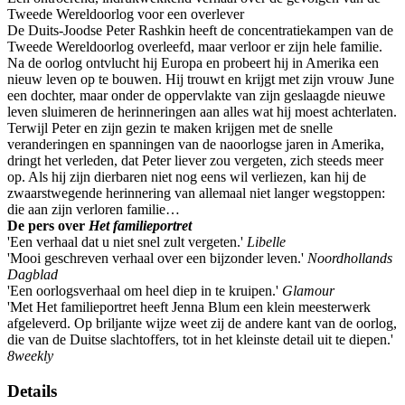
Tweede Wereldoorlog voor een overlever
De Duits-Joodse Peter Rashkin heeft de concentratiekampen van de
Tweede Wereldoorlog overleefd, maar verloor er zijn hele familie.
Na de oorlog ontvlucht hij Europa en probeert hij in Amerika een
nieuw leven op te bouwen. Hij trouwt en krijgt met zijn vrouw June
een dochter, maar onder de oppervlakte van zijn geslaagde nieuwe
leven sluimeren de herinneringen aan alles wat hij moest achterlaten.
Terwijl Peter en zijn gezin te maken krijgen met de snelle
veranderingen en spanningen van de naoorlogse jaren in Amerika,
dringt het verleden, dat Peter liever zou vergeten, zich steeds meer
op. Als hij zijn dierbaren niet nog eens wil verliezen, kan hij de
zwaarstwegende herinnering van allemaal niet langer wegstoppen:
die aan zijn verloren familie…
De pers over
Het familieportret
'Een verhaal dat u niet snel zult vergeten.'
Libelle
'Mooi geschreven verhaal over een bijzonder leven.'
Noordhollands
Dagblad
'Een oorlogsverhaal om heel diep in te kruipen.'
Glamour
'Met Het familieportret heeft Jenna Blum een klein meesterwerk
afgeleverd. Op briljante wijze weet zij de andere kant van de oorlog,
die van de Duitse slachtoffers, tot in het kleinste detail uit te diepen.'
8weekly
Details