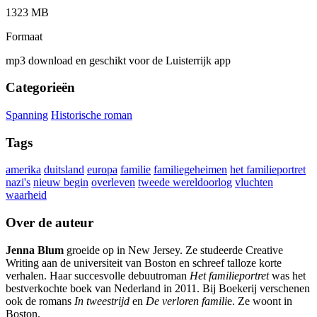
1323 MB
Formaat
mp3 download en geschikt voor de Luisterrijk app
Categorieën
Spanning
Historische roman
Tags
amerika
duitsland
europa
familie
familiegeheimen
het familieportret
nazi's
nieuw begin
overleven
tweede wereldoorlog
vluchten
waarheid
Over de auteur
Jenna Blum
groeide op in New Jersey. Ze studeerde Creative
Writing aan de universiteit van Boston en schreef talloze korte
verhalen. Haar succesvolle debuutroman
Het familieportret
was het
bestverkochte boek van Nederland in 2011. Bij Boekerij verschenen
ook de romans
In tweestrijd
en
De verloren famili
e. Ze woont in
Boston.