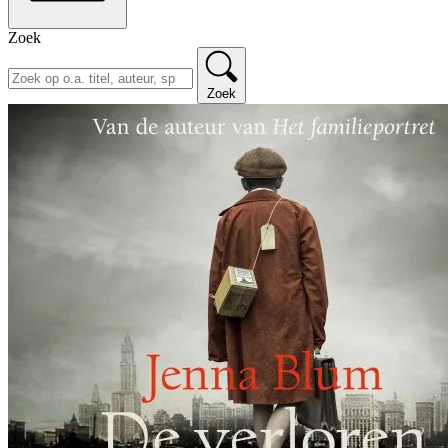
Zoek
Zoek