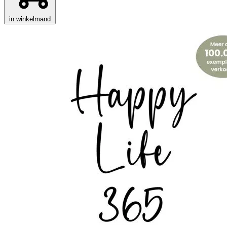
in winkelmand