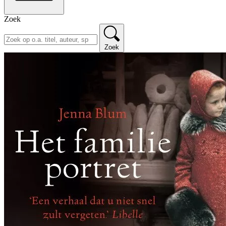
Zoek
Zoek