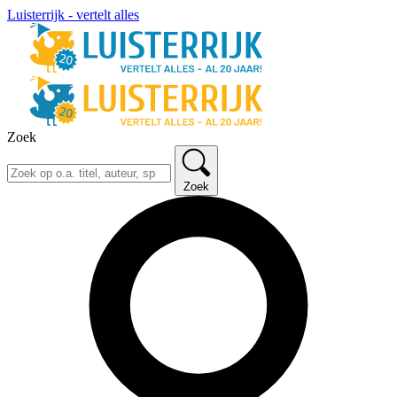
Luisterrijk - vertelt alles
Zoek
Zoek