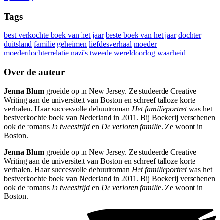
Tags
best verkochte boek van het jaar
beste boek van het jaar
dochter
duitsland
familie
geheimen
liefdesverhaal
moeder
moederdochterrelatie
nazi's
tweede wereldoorlog
waarheid
Over de auteur
Jenna Blum
groeide op in New Jersey. Ze studeerde Creative
Writing aan de universiteit van Boston en schreef talloze korte
verhalen. Haar succesvolle debuutroman
Het familieportret
was het
bestverkochte boek van Nederland in 2011. Bij Boekerij verschenen
ook de romans
In tweestrijd
en
De verloren famili
e. Ze woont in
Boston.
Jenna Blum
groeide op in New Jersey. Ze studeerde Creative
Writing aan de universiteit van Boston en schreef talloze korte
verhalen. Haar succesvolle debuutroman
Het familieportret
was het
bestverkochte boek van Nederland in 2011. Bij Boekerij verschenen
ook de romans
In tweestrijd
en
De verloren famili
e. Ze woont in
Boston.