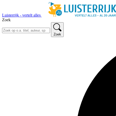
Luisterrijk - vertelt alles
Zoek
Zoek