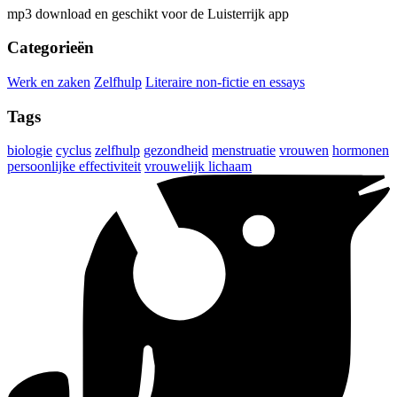
mp3 download en geschikt voor de Luisterrijk app
Categorieën
Werk en zaken
Zelfhulp
Literaire non-fictie en essays
Tags
biologie
cyclus
zelfhulp
gezondheid
menstruatie
vrouwen
hormonen
persoonlijke effectiviteit
vrouwelijk lichaam