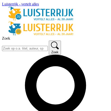
Luisterrijk - vertelt alles
Zoek
Zoek