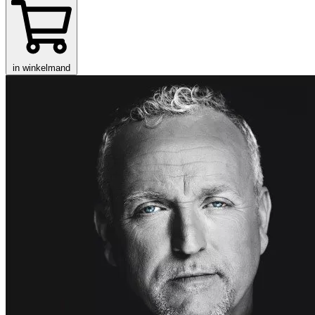
in winkelmand