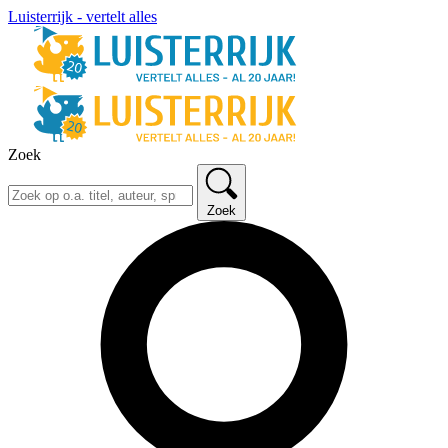
Luisterrijk - vertelt alles
Zoek
Zoek