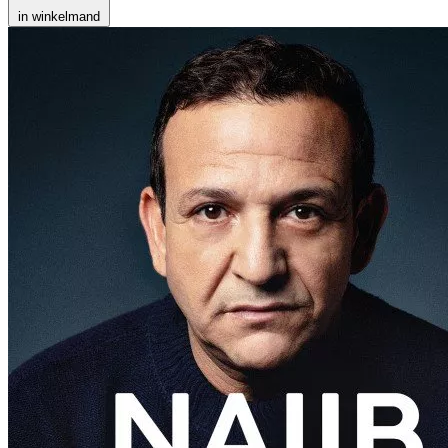
in winkelmand