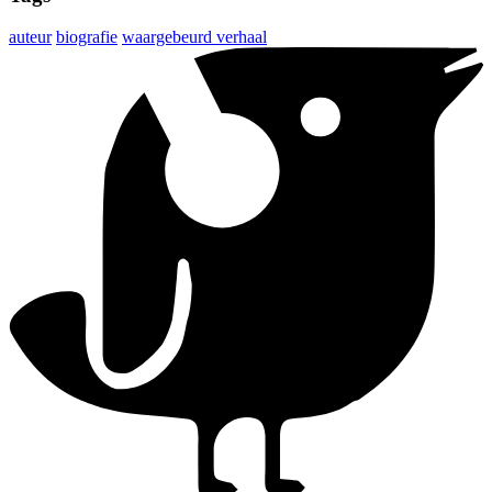
auteur
biografie
waargebeurd verhaal