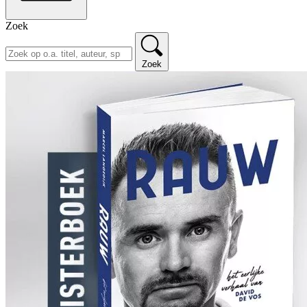
Zoek
Zoek