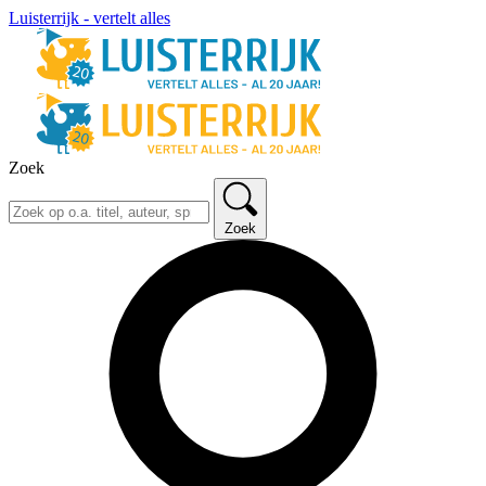
Luisterrijk - vertelt alles
Zoek
Zoek