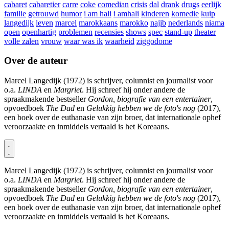
cabaret
cabaretier
carre
coke
comedian
crisis
dal
drank
drugs
eerlijk
familie
getrouwd
humor
i am hali
i amhali
kinderen
komedie
kuip
langedijk
leven
marcel
marokkaans
marokko
najib
nederlands
niama
open
openhartig
problemen
recensies
shows
spec
stand-up
theater
volle zalen
vrouw
waar was ik
waarheid
ziggodome
Over de auteur
Marcel Langedijk (1972) is schrijver, colunnist en journalist voor
o.a.
LINDA
en
Margriet
. Hij schreef hij onder andere de
spraakmakende bestseller
Gordon, biografie van een entertainer
,
opvoedboek
The Dad
en
Gelukkig hebben we de foto's nog
(2017),
een boek over de euthanasie van zijn broer, dat internationale ophef
veroorzaakte en inmiddels vertaald is het Koreaans.
Marcel Langedijk (1972) is schrijver, colunnist en journalist voor
o.a.
LINDA
en
Margriet
. Hij schreef hij onder andere de
spraakmakende bestseller
Gordon, biografie van een entertainer
,
opvoedboek
The Dad
en
Gelukkig hebben we de foto's nog
(2017),
een boek over de euthanasie van zijn broer, dat internationale ophef
veroorzaakte en inmiddels vertaald is het Koreaans.