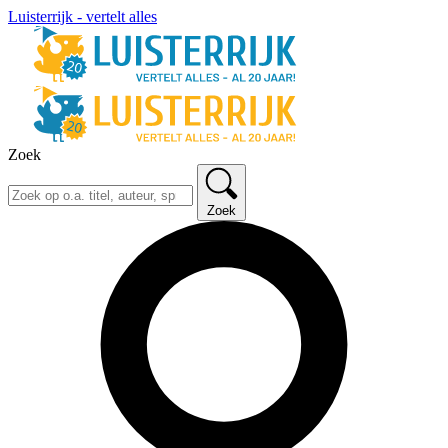
Luisterrijk - vertelt alles
Zoek
Zoek