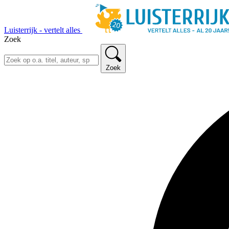
Luisterrijk - vertelt alles
Zoek
Zoek