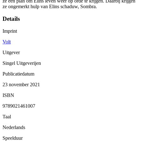
ze een plan om Elins leven weer op orde te krijgen. Daarbij krijgen
ze ongemerkt hulp van Elins schaduw, Sombra.
Details
Imprint
Volt
Uitgever
Singel Uitgeverijen
Publicatiedatum
23 november 2021
ISBN
9789021461007
Taal
Nederlands
Speelduur