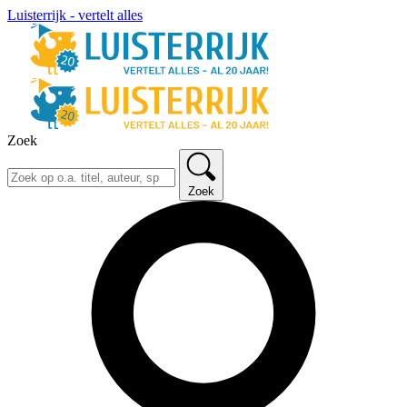
Luisterrijk - vertelt alles
Zoek
Zoek