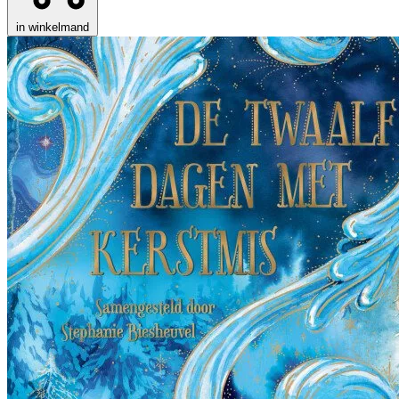
in winkelmand