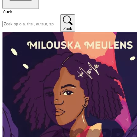
Zoek
Zoek