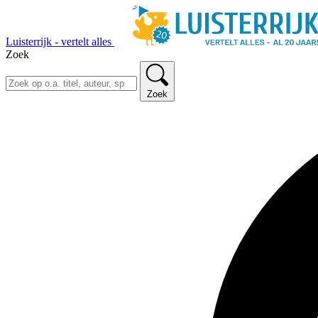
Luisterrijk - vertelt alles
Zoek
Zoek