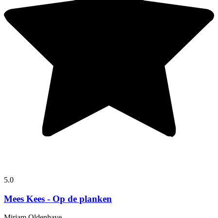
5.0
Mees Kees - Op de planken
Mirjam Oldenhave