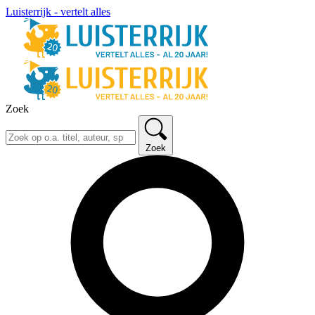
Luisterrijk - vertelt alles
Zoek
Zoek