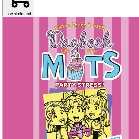
in winkelmand