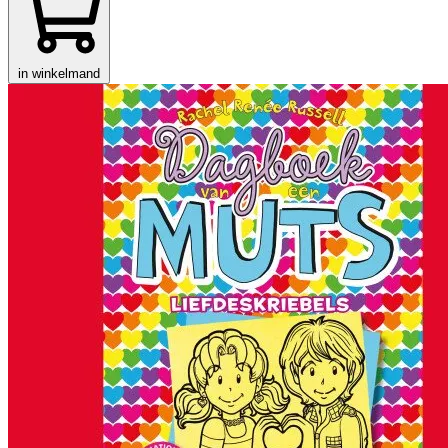
in winkelmand