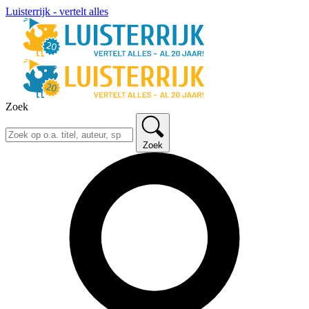
Luisterrijk - vertelt alles
Zoek
Zoek