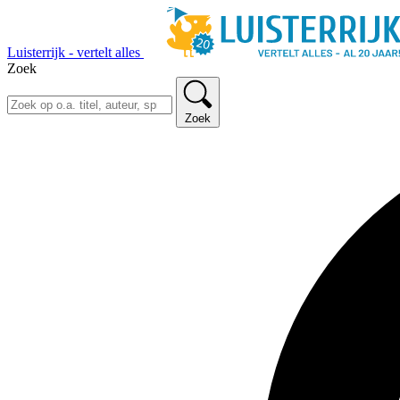
Luisterrijk - vertelt alles
Zoek
Zoek