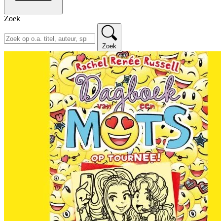
Zoek
Zoek