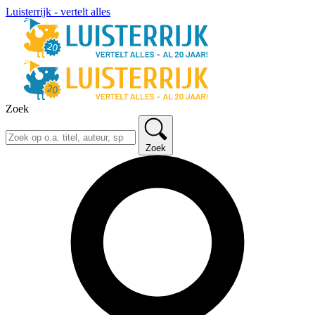
Luisterrijk - vertelt alles
Zoek
Zoek