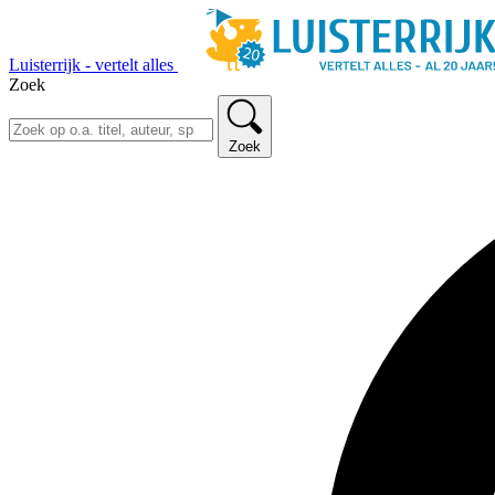
Luisterrijk - vertelt alles
Zoek
Zoek