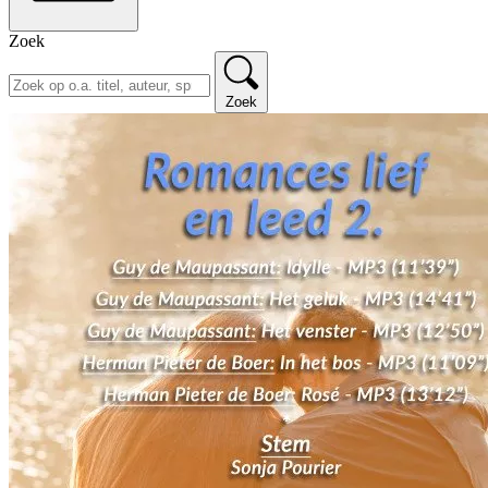
Zoek
Zoek