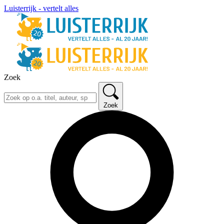
Luisterrijk - vertelt alles
Zoek
Zoek