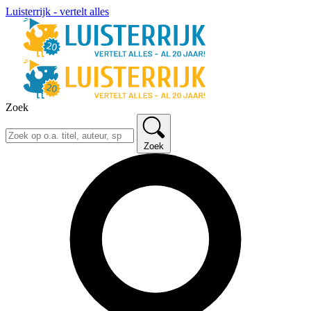
Luisterrijk - vertelt alles
Zoek
Zoek