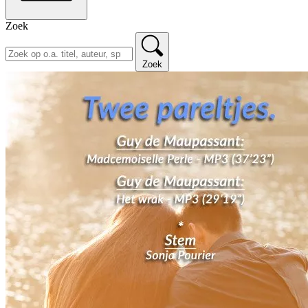
Zoek
Zoek