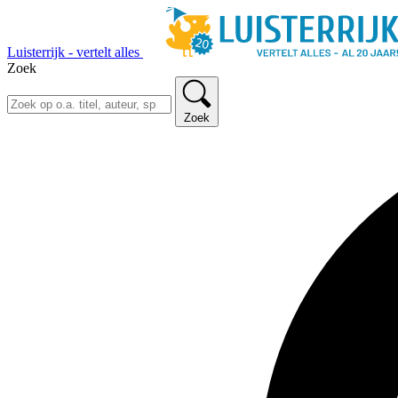
Luisterrijk - vertelt alles
Zoek
Zoek