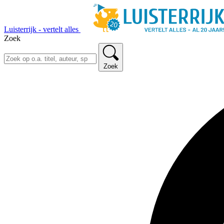
Luisterrijk - vertelt alles
Zoek
Zoek