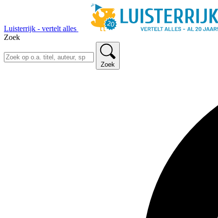
Luisterrijk - vertelt alles
Zoek
Zoek